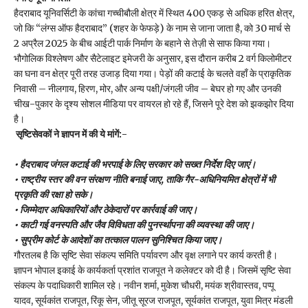
हैदराबाद यूनिवर्सिटी के कांचा गच्चीबौली क्षेत्र में स्थित 400 एकड़ से अधिक हरित क्षेत्र,
जो कि “लंग्स ऑफ हैदराबाद” (शहर के फेफड़े) के नाम से जाना जाता है, को 30 मार्च से
2 अप्रैल 2025 के बीच आईटी पार्क निर्माण के बहाने से तेज़ी से साफ किया गया।
भौगोलिक विश्लेषण और सैटेलाइट इमेजरी के अनुसार, इस दौरान करीब 2 वर्ग किलोमीटर
का घना वन क्षेत्र पूरी तरह उजाड़ दिया गया। पेड़ों की कटाई के चलते वहाँ के प्राकृतिक
निवासी – नीलगाय, हिरण, मोर, और अन्य पक्षी/जंगली जीव – बेघर हो गए और उनकी
चीख-पुकार के दृश्य सोशल मीडिया पर वायरल हो रहे हैं, जिसने पूरे देश को झकझोर दिया
है।
सृष्टिसेवकों ने ज्ञापन में की ये मांगें:-
• हैदराबाद जंगल कटाई की भरपाई के लिए सरकार को सख्त निर्देश दिए जाएं।
• राष्ट्रीय स्तर की वन संरक्षण नीति बनाई जाए, ताकि गैर-अधिनियमित क्षेत्रों में भी
प्रकृति की रक्षा हो सके।
• जिम्मेदार अधिकारियों और ठेकेदारों पर कार्रवाई की जाए।
• काटी गई वनस्पति और जैव विविधता की पुनर्स्थापना की व्यवस्था की जाए।
• सुप्रीम कोर्ट के आदेशों का तत्काल पालन सुनिश्चित किया जाए।
गौरतलब है कि सृष्टि सेवा संकल्प समिति पर्यावरण और वृक्ष लगाने पर कार्य करती है।
ज्ञापन भोपाल इकाई के कार्यकर्ता प्रशांत राजपूत ने कलेक्टर को दी है। जिसमें सृष्टि सेवा
संकल्प के पदाधिकारी शामिल रहे। नवीन शर्मा, मुकेश चौधरी, मयंक श्रीवास्तव, पप्पू
यादव, सूर्यकांत राजपूत, रिंकू सेन, जीतू सूरज राजपूत, सूर्यकांत राजपूत, युवा मित्र मंडली