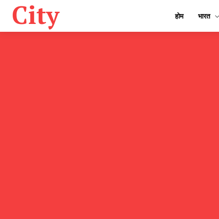
City
होम
भारत