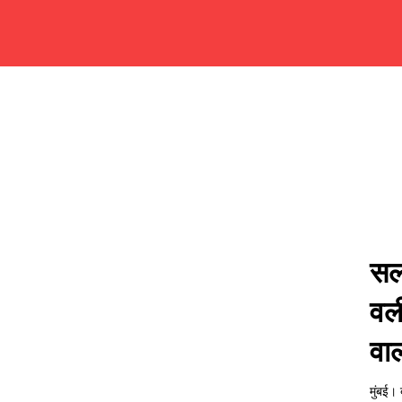
सल
वर्
वाल
मुंबई।