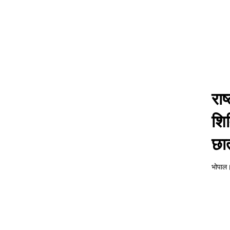
रा
शिव
छा
भोपाल। 