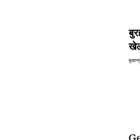
बुर
खे
बुरहानप
Ge