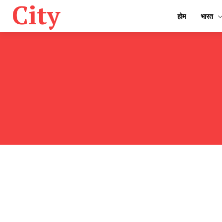
City
होम
भारत