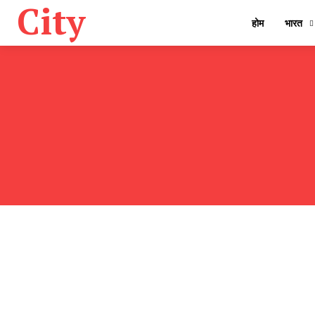
City
होम
भारत