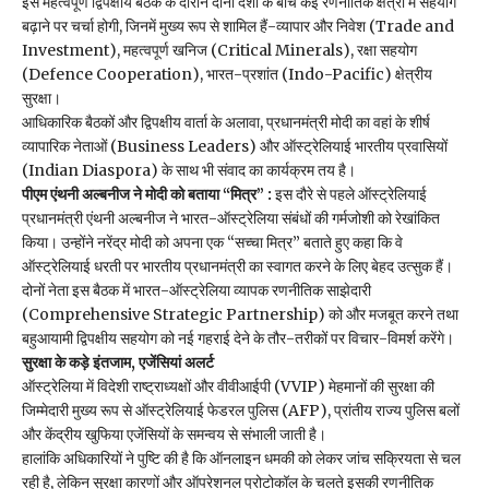
इस महत्वपूर्ण द्विपक्षीय बैठक के दौरान दोनों देशों के बीच कई रणनीतिक क्षेत्रों में सहयोग
बढ़ाने पर चर्चा होगी, जिनमें मुख्य रूप से शामिल हैं-व्यापार और निवेश (Trade and
Investment), महत्वपूर्ण खनिज (Critical Minerals), रक्षा सहयोग
(Defence Cooperation), भारत-प्रशांत (Indo-Pacific) क्षेत्रीय
सुरक्षा।
आधिकारिक बैठकों और द्विपक्षीय वार्ता के अलावा, प्रधानमंत्री मोदी का वहां के शीर्ष
व्यापारिक नेताओं (Business Leaders) और ऑस्ट्रेलियाई भारतीय प्रवासियों
(Indian Diaspora) के साथ भी संवाद का कार्यक्रम तय है।
पीएम एंथनी अल्बनीज ने मोदी को बताया “मित्र” :
इस दौरे से पहले ऑस्ट्रेलियाई
प्रधानमंत्री एंथनी अल्बनीज ने भारत-ऑस्ट्रेलिया संबंधों की गर्मजोशी को रेखांकित
किया। उन्होंने नरेंद्र मोदी को अपना एक “सच्चा मित्र” बताते हुए कहा कि वे
ऑस्ट्रेलियाई धरती पर भारतीय प्रधानमंत्री का स्वागत करने के लिए बेहद उत्सुक हैं।
दोनों नेता इस बैठक में भारत-ऑस्ट्रेलिया व्यापक रणनीतिक साझेदारी
(Comprehensive Strategic Partnership) को और मजबूत करने तथा
बहुआयामी द्विपक्षीय सहयोग को नई गहराई देने के तौर-तरीकों पर विचार-विमर्श करेंगे।
सुरक्षा के कड़े इंतजाम, एजेंसियां अलर्ट
ऑस्ट्रेलिया में विदेशी राष्ट्राध्यक्षों और वीवीआईपी (VVIP) मेहमानों की सुरक्षा की
जिम्मेदारी मुख्य रूप से ऑस्ट्रेलियाई फेडरल पुलिस (AFP), प्रांतीय राज्य पुलिस बलों
और केंद्रीय खुफिया एजेंसियों के समन्वय से संभाली जाती है।
हालांकि अधिकारियों ने पुष्टि की है कि ऑनलाइन धमकी को लेकर जांच सक्रियता से चल
रही है, लेकिन सुरक्षा कारणों और ऑपरेशनल प्रोटोकॉल के चलते इसकी रणनीतिक