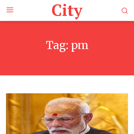
City
Tag:
pm