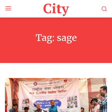
City
Tag:
sage