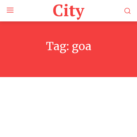
City
Tag:
goa