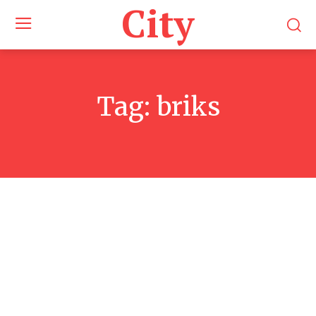
City
Tag:
briks